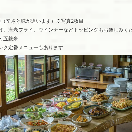
類（辛さと味が違います）※写真2枚目
げ、海老フライ、ウインナーなどトッピングもお楽しみく
と五穀米
ング定番メニューもあります