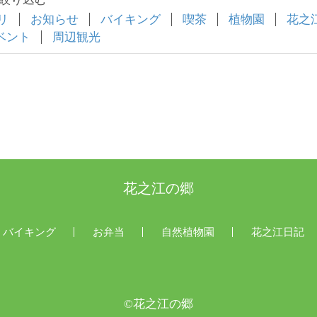
リ
お知らせ
バイキング
喫茶
植物園
花之
ベント
周辺観光
花之江の郷
バイキング
お弁当
自然植物園
花之江日記
©花之江の郷