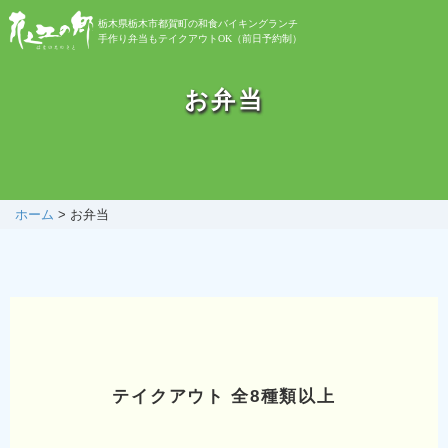
栃木県栃木市都賀町の和食バイキングランチ
手作り弁当もテイクアウトOK（前日予約制）
お知らせ
お弁当
バイキング
お弁当
ホーム
>
お弁当
自然植物園
花之江日記
テイクアウト 全8種類以上
アクセス