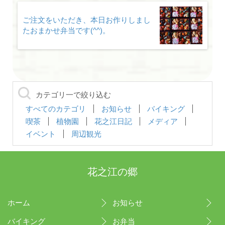
ご注文をいただき、本日お作りしまし
たおまかせ弁当です(^^)。
カテゴリ一で絞り込む
すべてのカテゴリ
お知らせ
バイキング
喫茶
植物園
花之江日記
メディア
イベント
周辺観光
花之江の郷
ホーム
お知らせ
バイキング
お弁当