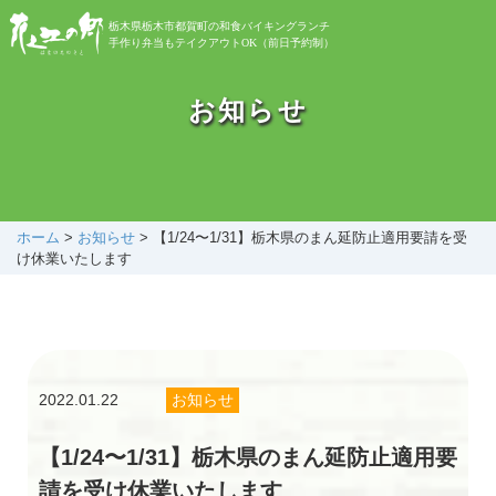
栃木県栃木市都賀町の和食バイキングランチ
手作り弁当もテイクアウトOK（前日予約制）
お知らせ
お知らせ
バイキング
お弁当
ホーム
>
お知らせ
>
【1/24〜1/31】栃木県のまん延防止適用要請を受
け休業いたします
自然植物園
花之江日記
2022.01.22
お知らせ
アクセス
【1/24〜1/31】栃木県のまん延防止適用要
請を受け休業いたします