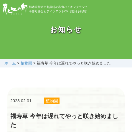
栃木県栃木市都賀町の和食バイキングランチ
手作り弁当もテイクアウトOK（前日予約制）
お知らせ
お知らせ
バイキング
お弁当
ホーム
>
植物園
>
福寿草 今年は遅れてやっと咲き始めました
自然植物園
2023.02.01
植物園
花之江日記
福寿草 今年は遅れてやっと咲き始めまし
アクセス
た