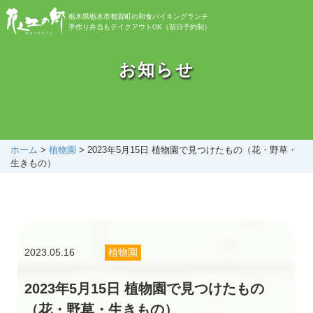
栃木県栃木市都賀町の和食バイキングランチ
手作り弁当もテイクアウトOK（前日予約制）
お知らせ
お知らせ
バイキング
お弁当
ホーム
>
植物園
>
2023年5月15日 植物園で見つけたもの（花・野草・
生きもの）
自然植物園
花之江日記
2023.05.16
植物園
アクセス
2023年5月15日 植物園で見つけたもの
（花・野草・生きもの）