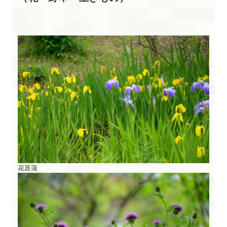
閉じる
花菖蒲