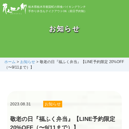
栃木県栃木市都賀町の和食バイキングランチ
手作り弁当もテイクアウトOK（前日予約制）
お知らせ
お知らせ
バイキング
お弁当
ホーム
>
お知らせ
>
敬老の日『福ふく弁当』【LINE予約限定 20%OFF
（〜9/11まで）】
自然植物園
花之江日記
2023.08.31
お知らせ
アクセス
敬老の日『福ふく弁当』【LINE予約限定
20%OFF（〜9/11まで）】