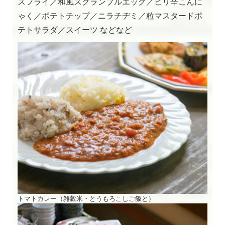
スフライ／和風スクランブルエッグ／ピリ辛こんに
ゃく／ポテトチップ／ニラチヂミ／粒マスタードポ
テトサラダ／スイーツ などなど
トマトカレー（雑穀米・とうもろこしご飯と）