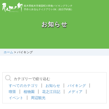
栃木県栃木市都賀町の和食バイキングランチ
手作り弁当もテイクアウトOK（前日予約制）
お知らせ
お知らせ
バイキング
お弁当
ホーム
>
バイキング
自然植物園
カテゴリ一で絞り込む
花之江日記
すべてのカテゴリ
お知らせ
バイキング
喫茶
植物園
花之江日記
メディア
イベント
周辺観光
アクセス