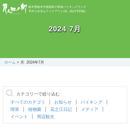
栃木県栃木市都賀町の和食バイキングランチ
手作り弁当もテイクアウトOK（前日予約制）
お知らせ
2024 7月
バイキング
お弁当
ホーム
>
月: 2024年7月
自然植物園
カテゴリ一で絞り込む
花之江日記
すべてのカテゴリ
お知らせ
バイキング
喫茶
植物園
花之江日記
メディア
イベント
周辺観光
アクセス