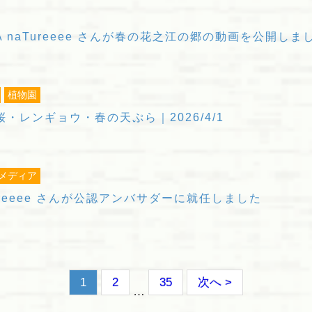
A naTureeee さんが春の花之江の郷の動画を公開しま
植物園
・レンギョウ・春の天ぷら｜2026/4/1
メディア
naTureeee さんが公認アンバサダーに就任しました
1
2
35
次へ >
…