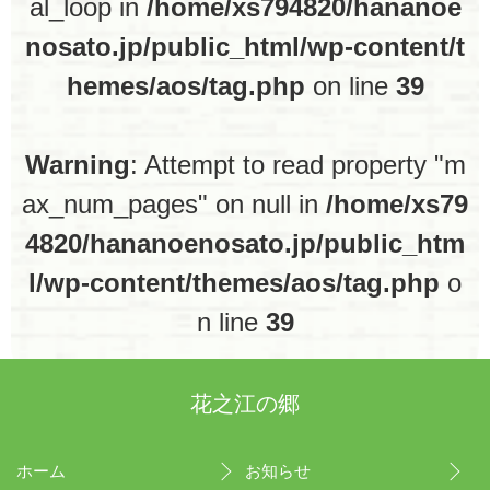
al_loop in
/home/xs794820/hananoe
nosato.jp/public_html/wp-content/t
hemes/aos/tag.php
on line
39
Warning
: Attempt to read property "m
ax_num_pages" on null in
/home/xs79
4820/hananoenosato.jp/public_htm
l/wp-content/themes/aos/tag.php
o
n line
39
花之江の郷
ホーム
お知らせ